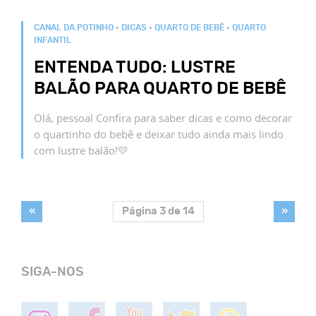
CANAL DA POTINHO
•
DICAS
•
QUARTO DE BEBÊ
•
QUARTO
INFANTIL
ENTENDA TUDO: LUSTRE
BALÃO PARA QUARTO DE BEBÊ
Olá, pessoal Confira para saber dicas e como decorar
o quartinho do bebê e deixar tudo ainda mais lindo
com lustre balão!💛
«
Página 3 de 14
»
SIGA-NOS