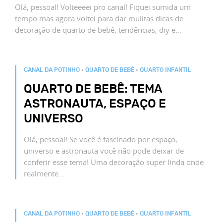
Olá, pessoal! Volteeeei pro canal! Fiquei sumida um
tempo mas agora voltei para dar muiitas dicas de
decoração de quarto de bebê, tendências, diy e…
CANAL DA POTINHO
•
QUARTO DE BEBÊ
•
QUARTO INFANTIL
QUARTO DE BEBÊ: TEMA
ASTRONAUTA, ESPAÇO E
UNIVERSO
Olá, pessoal! Se você é fascinado por espaço,
universo e astronauta você não pode deixar de
conferir esse tema! Uma decoração super linda onde
realmente…
CANAL DA POTINHO
•
QUARTO DE BEBÊ
•
QUARTO INFANTIL