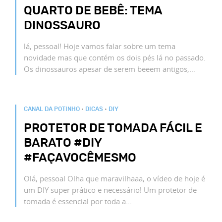
QUARTO DE BEBÊ: TEMA
DINOSSAURO
lá, pessoal! Hoje vamos falar sobre um tema
novidade mas que contém os dois pés lá no passado.
Os dinossauros apesar de serem beeem antigos,…
CANAL DA POTINHO
•
DICAS
•
DIY
PROTETOR DE TOMADA FÁCIL E
BARATO #DIY
#FAÇAVOCÊMESMO
Olá, pessoal Olha que maravilhaaa, o vídeo de hoje é
um DIY super prático e necessário! Um protetor de
tomada é essencial por toda a…