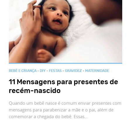
BEBÊ E CRIANÇA
•
DIY
•
FESTAS
•
GRAVIDEZ
•
MATERNIDADE
11 Mensagens para presentes de
recém-nascido
Quando um bebê nasce é comum enviar presentes com
mensagens para parabenizar a mãe e o pai, além de
comemorar a chegada do bebê. Essas…