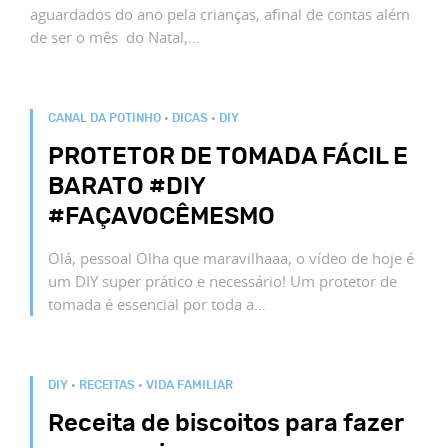
aguardados do ano pela crianças, afinal de contas além
de ser o mês do Natal,…
CANAL DA POTINHO
•
DICAS
•
DIY
PROTETOR DE TOMADA FÁCIL E
BARATO #DIY
#FAÇAVOCÊMESMO
Olá, pessoal Olha que maravilhaaa, o vídeo de hoje é
um DIY super prático e necessário! Um protetor de
tomada é essencial por toda a…
DIY
•
RECEITAS
•
VIDA FAMILIAR
Receita de biscoitos para fazer