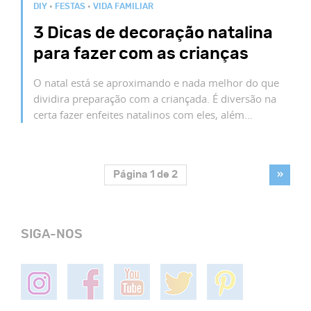
DIY
•
FESTAS
•
VIDA FAMILIAR
3 Dicas de decoração natalina
para fazer com as crianças
O natal está se aproximando e nada melhor do que
dividira preparação com a criançada. É diversão na
certa fazer enfeites natalinos com eles, além…
Página 1 de 2
»
SIGA-NOS