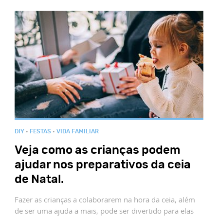
DIY
•
FESTAS
•
VIDA FAMILIAR
Veja como as crianças podem
ajudar nos preparativos da ceia
de Natal.
Fazer as crianças a colaborarem na hora da ceia, além
de ser uma ajuda a mais, pode ser divertido para elas