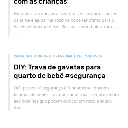
com as crianças
Estimular as crianças a fazerem seus próprios lanches
da tarde e ajudar na cozinha pode ser ótimo para o
desenvolvimento delas. Receitas como bolos, tortas,
…
CANAL DA POTINHO
•
DIY
•
ENXOVAL E PREPARATIVOS
DIY: Trava de gavetas para
quarto de bebê #segurança
Olá, pessoal A segurança é fundamental quando
falamos de bebês… é importante estar sempre atento
aos detalhes que podem colocar em risco a saúde
dos…